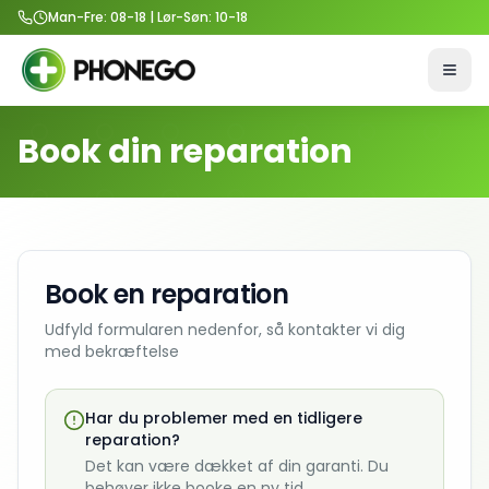
Man-Fre: 08-18 | Lør-Søn: 10-18
Åbn 
Book din reparation
Book en reparation
Udfyld formularen nedenfor, så kontakter vi dig
med bekræftelse
Har du problemer med en tidligere
reparation?
Det kan være dækket af din garanti. Du
behøver ikke booke en ny tid.