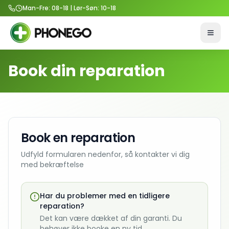
Man-Fre: 08-18 | Lør-Søn: 10-18
Åbn 
Book din reparation
Book en reparation
Udfyld formularen nedenfor, så kontakter vi dig
med bekræftelse
Har du problemer med en tidligere
reparation?
Det kan være dækket af din garanti. Du
behøver ikke booke en ny tid.