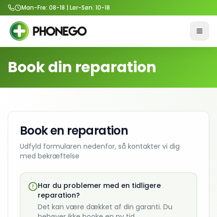
Man-Fre: 08-18 | Lør-Søn: 10-18
Åbn 
Book din reparation
Book en reparation
Udfyld formularen nedenfor, så kontakter vi dig
med bekræftelse
Har du problemer med en tidligere
reparation?
Det kan være dækket af din garanti. Du
behøver ikke booke en ny tid.