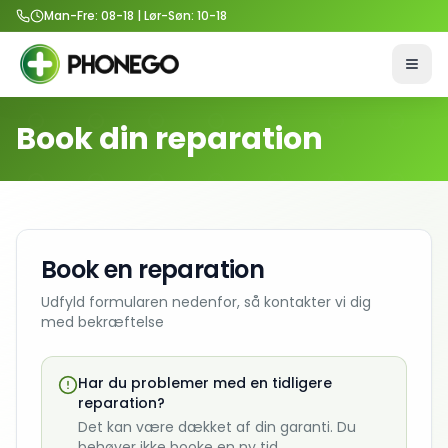
Man-Fre: 08-18 | Lør-Søn: 10-18
Åbn 
Book din reparation
Book en reparation
Udfyld formularen nedenfor, så kontakter vi dig
med bekræftelse
Har du problemer med en tidligere
reparation?
Det kan være dækket af din garanti. Du
behøver ikke booke en ny tid.