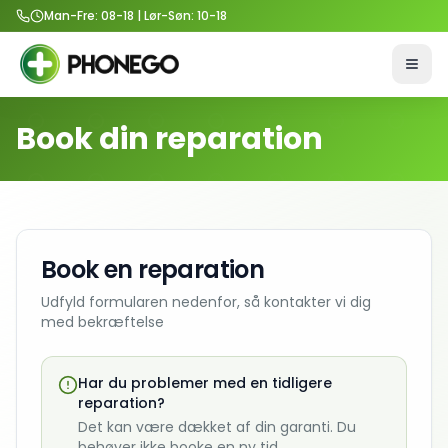
Man-Fre: 08-18 | Lør-Søn: 10-18
Åbn 
Book din reparation
Book en reparation
Udfyld formularen nedenfor, så kontakter vi dig
med bekræftelse
Har du problemer med en tidligere
reparation?
Det kan være dækket af din garanti. Du
behøver ikke booke en ny tid.